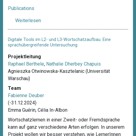
Publications
Weiterlesen
ü
b
e
Digitale Tools im L2- und L3-Wortschatzaufbau. Eine
r
sprachübergreifende Untersuchung
S
Projektleitung
i
Raphael Berthele
,
Nathalie Dherbey Chapuis
m
Agnieszka Otwinowska-Kasztelanic (Universität
o
Warschau)
n
e
Team
M
Fabienne Deuber
o
(-31.12.2024)
r
Emma Guérin, Célia In-Albon
e
Wortschatzlernen in einer Zweit- oder Fremdsprache
h
kann auf ganz verschiedene Arten erfolgen. In unserem
e
Projekt wollen wir besser verstehen, wie LernerInnen