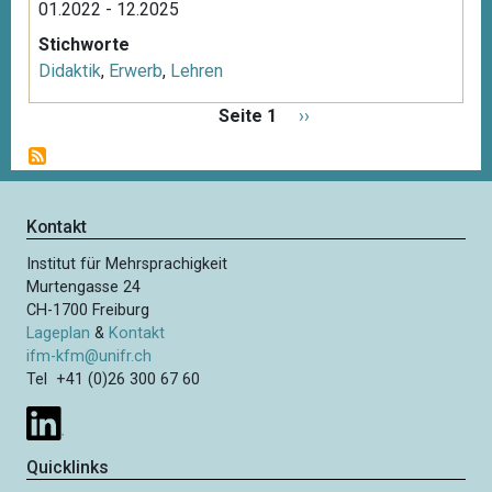
01.2022 - 12.2025
Stichworte
Didaktik
,
Erwerb
,
Lehren
S
Seite 1
N
››
e
ä
i
c
t
h
e
s
Kontakt
n
t
n
Institut für Mehrsprachigkeit
e
u
Murtengasse 24
S
m
CH-1700 Freiburg
e
m
Lageplan
&
Kontakt
i
e
ifm-kfm@unifr.ch
t
Tel +41 (0)26 300 67 60
r
i
e
e
r
Quicklinks
u