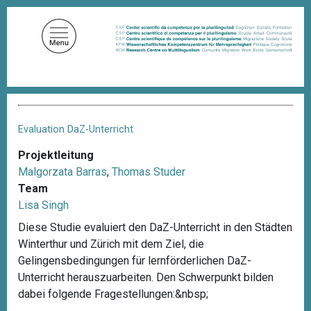
D
i
r
e
k
t
P
z
f
u
a
Evaluation DaZ-Unterricht
d
m
n
Projektleitung
I
a
Malgorzata Barras
,
Thomas Studer
n
v
i
Team
h
g
Lisa Singh
a
a
l
t
Diese Studie evaluiert den DaZ-Unterricht in den Städten
i
t
Winterthur und Zürich mit dem Ziel, die
o
Gelingensbedingungen für lernförderlichen DaZ-
n
Unterricht herauszuarbeiten. Den Schwerpunkt bilden
dabei folgende Fragestellungen:&nbsp;