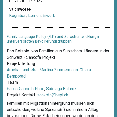
01.2024 - 12.2027
Stichworte
Kognition
,
Lernen
,
Erwerb
Family Language Policy (FLP) und Sprachentwicklung in
unterversorgten Bevölkerungsgruppen
Das Beispiel von Familien aus Subsahara-Ländern in der
Schweiz - Sankofa Projekt
Projektleitung
Amelia Lambelet
,
Martina Zimmermann
,
Chiara
Bemporad
Team
Sacha Gabriela Nabe
,
Subilaga Kalanje
Projekt-Kontakt:
sankofa@hepl.ch
Familien mit Migrationshintergrund müssen sich
entscheiden, welche Sprache(n) sie in ihrem Alltag
bevorzugen. Diese Entscheidungen wurden in den