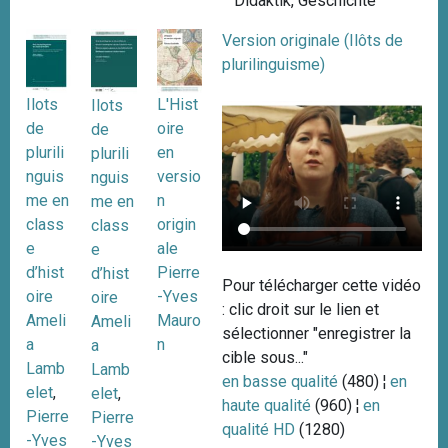
Didaktik
,
Geschichte
Version originale (Ilôts de
plurilinguisme)
Ilots
L'Hist
Ilots
de
oire
de
plurili
en
plurili
nguis
versio
nguis
me en
n
me en
class
origin
class
e
ale
e
d’hist
Pierre
d’hist
Pour télécharger cette vidéo
oire
-Yves
oire
: clic droit sur le lien et
Ameli
Mauro
Ameli
sélectionner "enregistrer la
a
n
a
cible sous..."
Lamb
Lamb
en basse qualité
(480) ¦
en
elet
,
elet
,
haute qualité
(960) ¦
en
Pierre
Pierre
qualité HD
(1280)
-Yves
-Yves