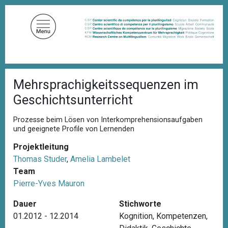
D
i
r
e
k
t
P
z
Mehrsprachigkeitssequenzen im
f
u
a
Geschichtsunterricht
d
m
n
I
a
Prozesse beim Lösen von Interkomprehensionsaufgaben
n
v
und geeignete Profile von Lernenden
i
h
g
Projektleitung
a
a
Thomas Studer
,
Amelia Lambelet
l
t
Team
i
t
o
Pierre-Yves Mauron
n
Dauer
Stichworte
01.2012 - 12.2014
Kognition
,
Kompetenzen
,