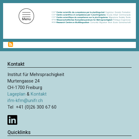
D
i
r
e
k
t
P
z
f
u
a
d
m
Kontakt
n
I
a
Institut für Mehrsprachigkeit
n
v
Murtengasse 24
i
h
CH-1700 Freiburg
g
a
Lageplan
&
Kontakt
a
l
t
ifm-kfm@unifr.ch
i
Tel +41 (0)26 300 67 60
t
o
n
Quicklinks