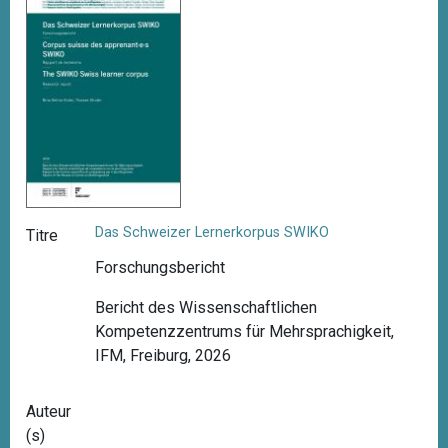
i
p
a
l
Das Schweizer Lernerkorpus SWIKO
Titre
Forschungsbericht
Bericht des Wissenschaftlichen
Kompetenzzentrums für Mehrsprachigkeit,
IFM, Freiburg, 2026
Auteur
(s)