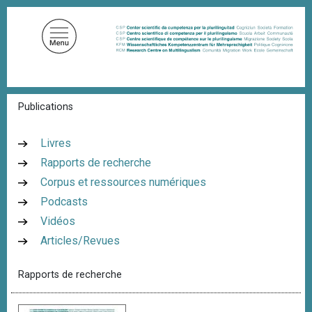
A
l
l
e
r
a
F
Publications
u
i
c
l
d
o
Livres
'
n
Rapports de recherche
A
t
r
Corpus et ressources numériques
i
e
a
Podcasts
n
n
Vidéos
u
e
Articles/Revues
p
r
Rapports de recherche
i
n
c