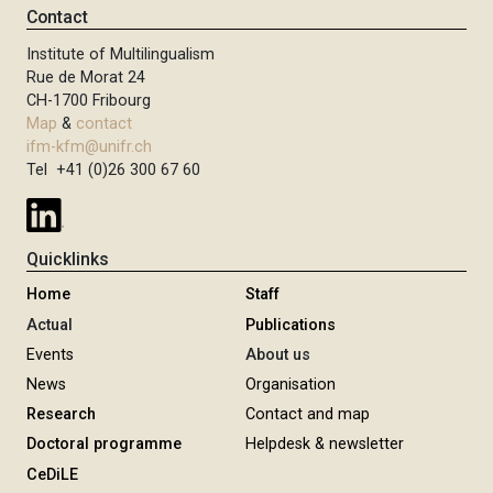
Contact
Institute of Multilingualism
Rue de Morat 24
CH-1700 Fribourg
Map
&
contact
ifm-kfm@unifr.ch
Tel +41 (0)26 300 67 60
Quicklinks
Home
Staff
Actual
Publications
Events
About us
News
Organisation
Research
Contact and map
Doctoral programme
Helpdesk & newsletter
CeDiLE