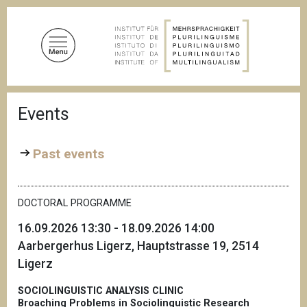
S
k
i
p
t
o
B
m
Events
r
a
e
a
i
d
Past events
n
c
c
r
u
o
m
DOCTORAL PROGRAMME
n
b
t
16.09.2026 13:30 - 18.09.2026 14:00
e
Aarbergerhus Ligerz, Hauptstrasse 19, 2514
n
Ligerz
t
SOCIOLINGUISTIC ANALYSIS CLINIC
Broaching Problems in Sociolinguistic Research